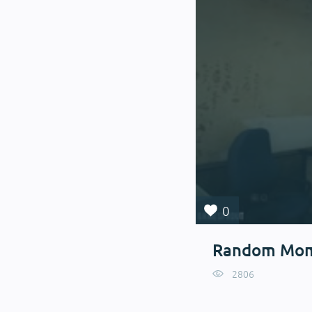
0
Random Mom
2806