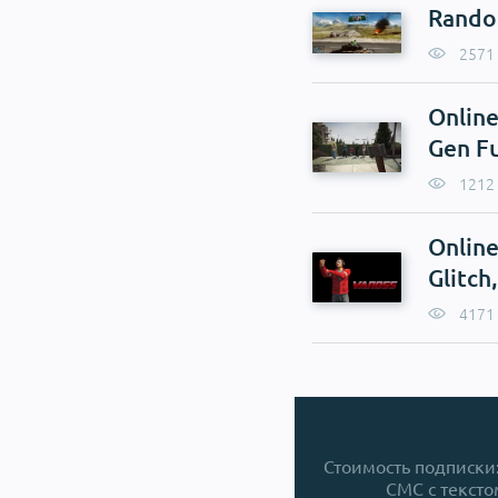
Random
2571
Online
Gen F
1212
Online
Glitch
4171
Стоимость подписки: 
СМС с тексто