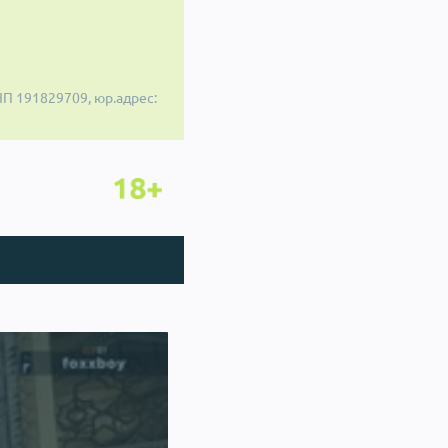
П 191829709, юр.адрес: