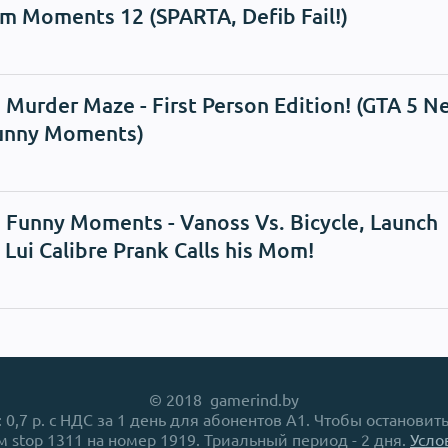
 Moments 12 (SPARTA, Defib Fail!)
 Murder Maze - First Person Edition! (GTA 5 N
unny Moments)
 Funny Moments - Vanoss Vs. Bicycle, Launch
, Lui Calibre Prank Calls his Mom!
© 2018 gamerind.by
0,7 р. с НДС за 1 день для абонентов A1. Чтобы остановит
м stop 1311 на номер 1919. Триальный период - 2 дня.
Усло