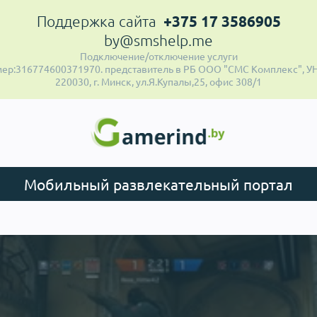
+375 17 3586905
Поддержка сайта
by@smshelp.me
Подключение/отключение услуги
ер:316774600371970. представитель в РБ ООО "СМС Комплекс", УН
220030, г. Минск, ул.Я.Купалы,25, офис 308/1
Мобильный развлекательный портал