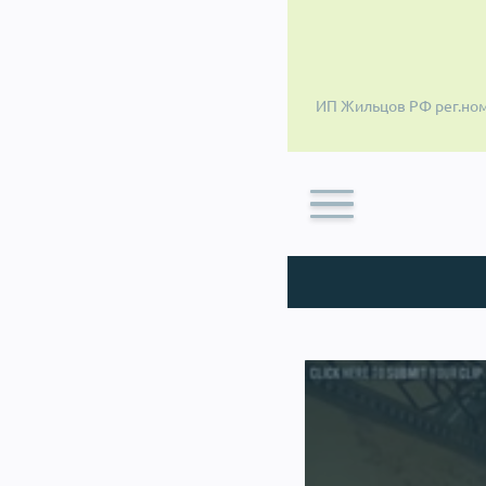
ИП Жильцов РФ рег.ном