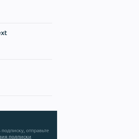
ext
ь подписку, отправьте
вия подписки