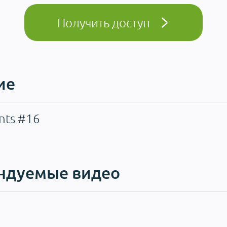
Получить доступ
ие
ts #16
ндуемые видео