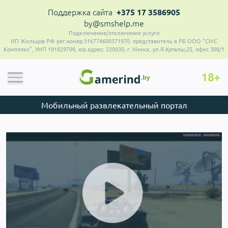
Поддержка сайта
+375 17 3586905
by@smshelp.me
Подключение/отключение услуги
ИП Жильцов РФ рег.номер:316774600371970. представитель в РБ ООО "СМС
Комплекс", УНП 191829709, юр.адрес: 220030, г. Минск, ул.Я.Купалы,25, офис 308/1
Мобильный развлекательный портал