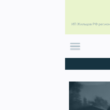
ИП Жильцов РФ рег.ном