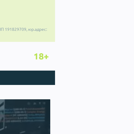
П 191829709, юр.адрес: