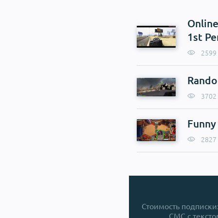
Online
1st Pe
2599
Random
3702
Funny 
2827
Стоимость подписки: 
СМС с тексто