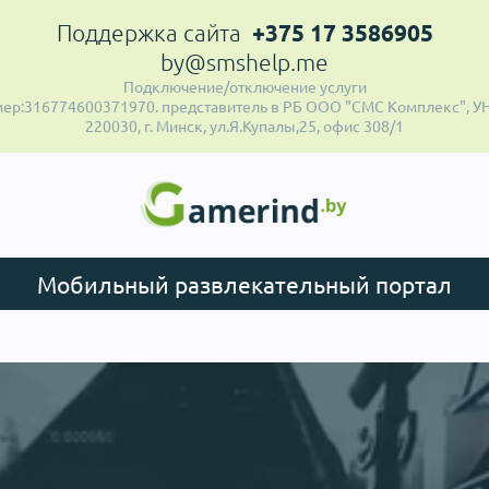
+375 17 3586905
Поддержка сайта
by@smshelp.me
Подключение/отключение услуги
ер:316774600371970. представитель в РБ ООО "СМС Комплекс", УН
220030, г. Минск, ул.Я.Купалы,25, офис 308/1
Мобильный развлекательный портал