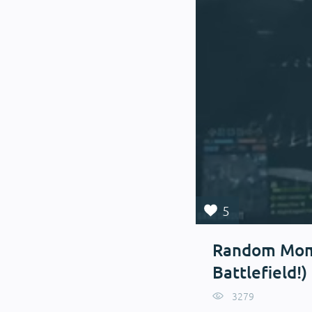
5
Random Mome
Battlefield!)
3279