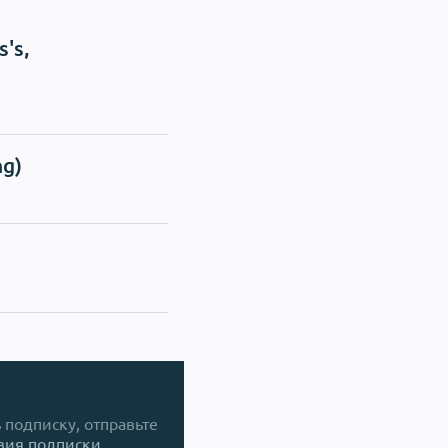
's,
ng)
ь подписку, отправьте
вия подписки