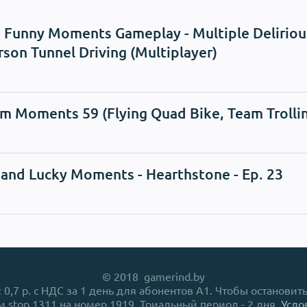
 Funny Moments Gameplay - Multiple Delirious
rson Tunnel Driving (Multiplayer)
 Moments 59 (Flying Quad Bike, Team Trolli
and Lucky Moments - Hearthstone - Ep. 23
© 2018 gamerind.by
0,7 р. с НДС за 1 день для абонентов A1. Чтобы остановит
м stop 1311 на номер 1919. Триальный период - 2 дня.
Усло